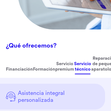
¿Qué ofrecemos?
Reparac
Servicio
Servicio
de pequ
Financiación
Formación
premium
técnico
aparatol
Asistencia integral
personalizada