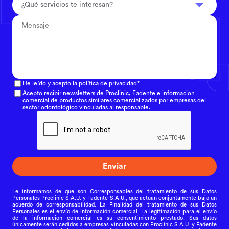
¿Qué servicios te interesan?
He leído y acepto la política de privacidad*
Acepto recibir newsletters de Proclinic, Fadente e información
comercial de productos similares comercializados por empresas del
sector odontológico vinculadas al responsable.
Enviar
Le informamos de que son Corresponsables del tratamiento de sus Datos
Personales Proclinic S.A.U. y Fadente S.A.U., que actúan conjuntamente bajo un
acuerdo de corresponsabilidad. La Finalidad del tratamiento de sus Datos
Personales es el envío de información comercial. La legitimación para el envío
de la información comercial es su consentimiento prestado. Sus datos
únicamente serán cedidos a empresas vinculadas con Proclinic S.A.U. y Fadente